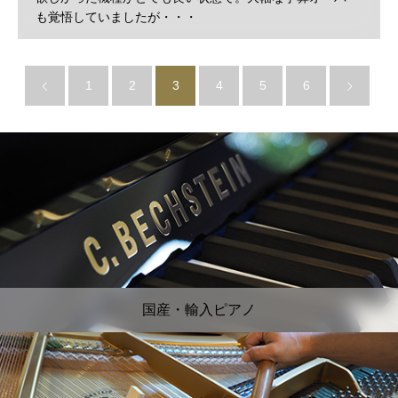
も覚悟していましたが・・・
1
2
3
4
5
6
国産・輸入ピアノ