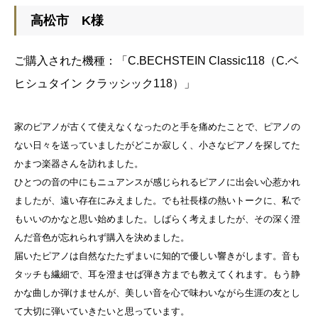
高松市 K様
ご購入された機種：
「C.BECHSTEIN Classic118（C.ベ
ヒシュタイン クラッシック118）」
家のピアノが古くて使えなくなったのと手を痛めたことで、ピアノの
ない日々を送っていましたがどこか寂しく、小さなピアノを探してた
かまつ楽器さんを訪れました。
ひとつの音の中にもニュアンスが感じられるピアノに出会い心惹かれ
ましたが、遠い存在にみえました。でも社長様の熱いトークに、私で
もいいのかなと思い始めました。しばらく考えましたが、その深く澄
んだ音色が忘れられず購入を決めました。
届いたピアノは自然なたたずまいに知的で優しい響きがします。音も
タッチも繊細で、耳を澄ませば弾き方までも教えてくれます。もう静
かな曲しか弾けませんが、美しい音を心で味わいながら生涯の友とし
て大切に弾いていきたいと思っています。