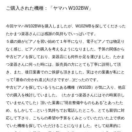
ご購入された機種：
「ヤマハ W102BW」
今回ヤマハW102BWを購入しましたが、W102WBを探してくださった
たかまつ楽器さんには感謝の気持ちでいっぱいです。
５歳の娘がピアノを習い始めて１年半になり、電子ピアノでは物足り
なく感じ、ピアノの購入を考えるようになりました。予算の関係から
中古ピアノを探しており、楽器店にも何件か足を運びました。たかま
つ楽器さんに伺った時には、販売員の方にとても丁寧に説明して頂
き、また、後日葉書でのご挨拶も頂きました。実はその葉書が私にと
って｢運命の分かれ道｣(大げさですが…)だったのです。
中古ピアノを探しているうちにある機種（W102B）が気に入り、他店
での購入を検討していました。（たかまつ楽器さんにはその時展示し
ていませんでした）頂いた葉書に“現在整備中ものもある”とあったた
め、もしかして…という気持ちでお電話したところ、とても親切に対
応して下さり、こちらの希望や予算をくみとっていただいた上で求め
ていた機種を探していただけることになりました。そして結果的に