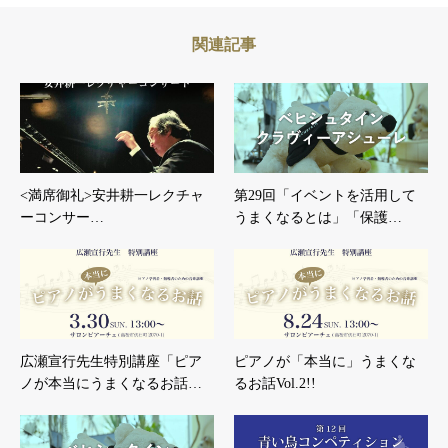
関連記事
<満席御礼>安井耕一レクチャ
第29回「イベントを活用して
ーコンサー…
うまくなるとは」「保護…
広瀬宣行先生特別講座「ピア
ピアノが「本当に」うまくな
ノが本当にうまくなるお話…
るお話Vol.2!!