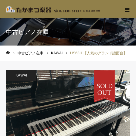
中古ピアノ在庫
中古ピアノ在庫
KAWAI
US63H 【人気のグランド譜面台】
ホーム
KAWAI