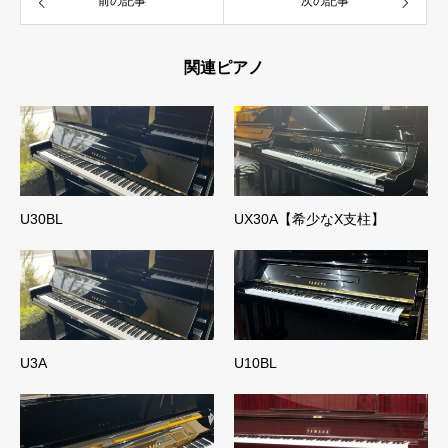
前の記事
次の記事
関連ピアノ
U30BL
UX30A【希少なX支柱】
U3A
U10BL