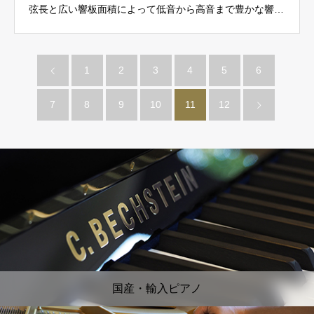
弦長と広い響板面積によって低音から高音まで豊かな響
き…
1
2
3
4
5
6
7
8
9
10
11
12
国産・輸入ピアノ