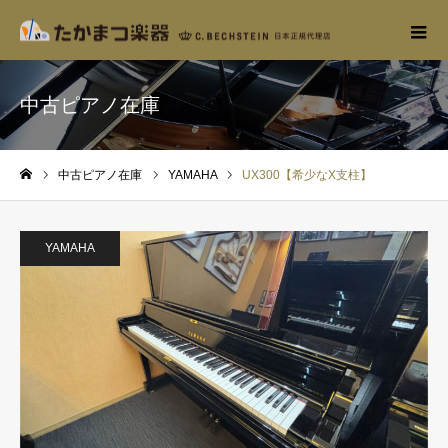
中古ピアノ在庫
中古ピアノ在庫
YAMAHA
UX300【希少なX支柱】
ホーム
YAMAHA