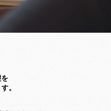
礎を
ます。