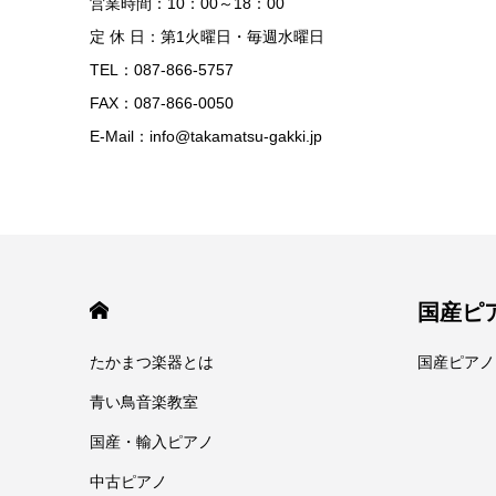
営業時間：10：00～18：00
定 休 日：第1火曜日・毎週水曜日
TEL：087-866-5757
FAX：087-866-0050
E-Mail：info@takamatsu-gakki.jp
HOME
国産ピ
たかまつ楽器とは
国産ピアノ
青い鳥音楽教室
国産・輸入ピアノ
中古ピアノ