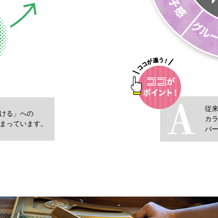
従
ける」への
カ
まっています。
パ