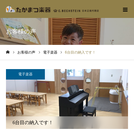
お客様の声
お客様の声
電子楽器
6台目の納入です！
ホーム
電子楽器
6台目の納入です！